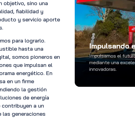
 objetivo, sino una
idad, fiabilidad y
oducto y servicio aporte
s.
mos para lograrlo.
Impulsando e
stible hasta una
Impulsamos el futuro
igital, somos pioneros en
mediante una excele
iones que impulsan el
innovadoras.
orama energético. En
sa en un firme
ndiendo la gestión
luciones de energía
e contribuyen a un
e las generaciones