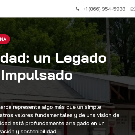
Descubrir
+1 (866) 954-5938
E
ANA
idad: un Legado
, Impulsado
marca representa algo más que un simple
estros valores fundamentales y de una visión de
tidad está profundamente arraigado en un
vación y sostenibilidad.