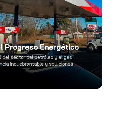
l Progreso Energético
 del sector del petróleo y el gas
ncia inquebrantable y soluciones